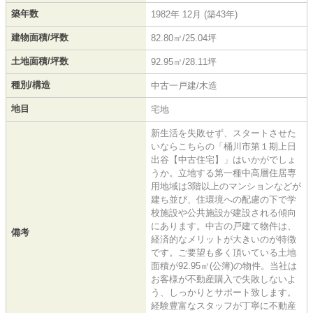
築年数
1982年 12月 (築43年)
建物面積/坪数
82.80㎡/25.04坪
土地面積/坪数
92.95㎡/28.11坪
種別/構造
中古一戸建/木造
地目
宅地
新生活を失敗せず、スタートさせた
いならこちらの「桶川市第１期上日
出谷【中古住宅】」はいかがでしょ
うか。立地する第一種中高層住居専
用地域は3階以上のマンションなどが
建ち並び、住環境への配慮の下で学
校施設や公共施設が建設される傾向
にあります。中古の戸建て物件は、
備考
経済的なメリットが大きいのが特徴
です。ご要望も多く頂いている土地
面積が92.95㎡(公簿)の物件。当社は
お客様が不動産購入で失敗しないよ
う、しっかりとサポート致します。
経験豊富なスタッフが丁寧に不動産