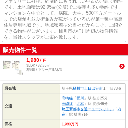
ファミリーに好評。経済的にもうれしい中古の戸建て物件
です。土地面積は92.95㎡(公簿)でご要望も多い物件です。
マンションを中心として、病院、大学、500平方メートル
までの店舗も並ぶ街並みが広がっているのが第一種中高層
住居専用地域です。地域密着型の当社だからこそ、ご紹介
できる物件がございます。桶川市の桶川周辺の物件情報
を、当社スタッフがご案内致します。
販売物件一覧
1,980
万
円
3LDK / 82.80㎡
2階建 / 中古一戸建/木造
所在地
埼玉県
桶川市
上日出谷南
１丁目78-6
高崎線
「
桶川
」駅 徒歩25分
高崎線
「
北本
」駅 徒歩46分
交通
埼玉新都市交通ニューシャトル
「
内
宿
」駅 徒歩71分
価格
1,980万円