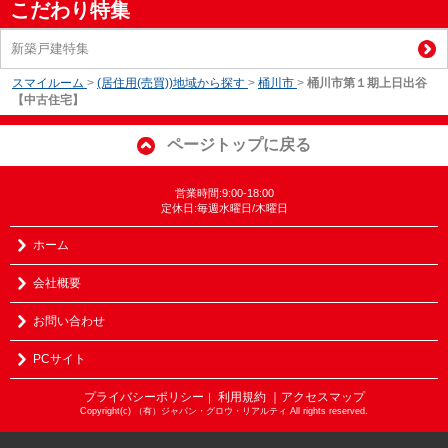
こだわり特集
新築戸建特集
スマイルーム
>
(居住用(売買))地域から探す
>
桶川市
>
桶川市第１期上日出谷
【中古住宅】
ページトップに戻る
営業時間:9:00-18:00
定休日:毎週水曜日/木曜日
ホーム
会社概要
お問い合わせ
PCサイト
プライバシーポリシー
利用規約
｜アクセスマップ
｜
Copyright(c) （有）ジャパン・グロウ・リアルティ All rights reserved.