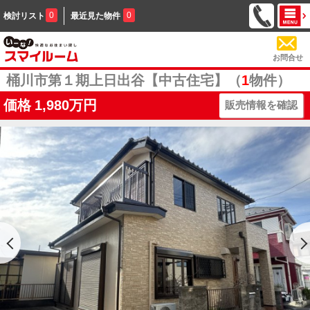
0
0
検討リスト
最近見た物件
お問合せ
桶川市第１期上日出谷【中古住宅】（
1
物件）
価格
1,980万円
販売情報を確認