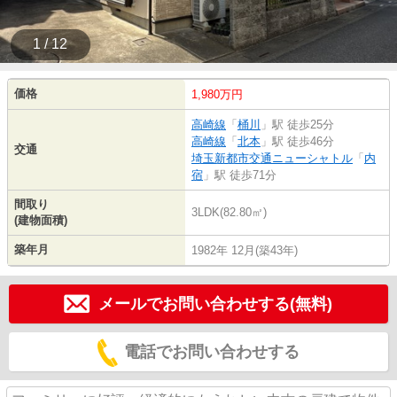
1 / 12
価格
1,980万円
高崎線
「
桶川
」駅 徒歩25分
高崎線
「
北本
」駅 徒歩46分
交通
埼玉新都市交通ニューシャトル
「
内
宿
」駅 徒歩71分
間取り
3LDK(82.80㎡)
(建物面積)
築年月
1982年 12月(築43年)
メールでお問い合わせする(無料)
電話でお問い合わせする