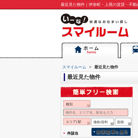
最近見た物件｜伊奈町・上尾の賃貸・不動
スマイルーム
>
最近見た物件
最近見た物件
種別
エリア| 駅
価格/賃料
面積
-
件該当