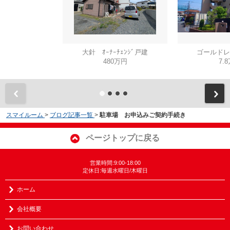
大針 ｵｰﾅｰﾁｪﾝｼﾞ戸建
ゴールドレ
480万円
7.
スマイルーム
>
ブログ記事一覧
>
駐車場 お申込みご契約手続き
ページトップに戻る
営業時間:9:00-18:00
定休日:毎週水曜日/木曜日
ホーム
会社概要
お問い合わせ