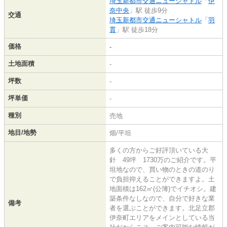
埼玉新都市交通ニューシャトル
「
伊
奈中央
」駅 徒歩9分
交通
埼玉新都市交通ニューシャトル
「
羽
貫
」駅 徒歩18分
価格
-
土地面積
-
坪数
-
坪単価
-
種別
売地
地目/地勢
畑/平坦
多くの方からご好評頂いている大
針 49坪 1730万のご紹介です。平
坦地なので、買い物のときの道のり
で負担抑えることができますよ。土
地面積は162㎡(公簿)でイチオシ。建
築条件なしなので、自分で好きな業
備考
者を選ぶことができます。北足立郡
伊奈町エリアをメインとしている当