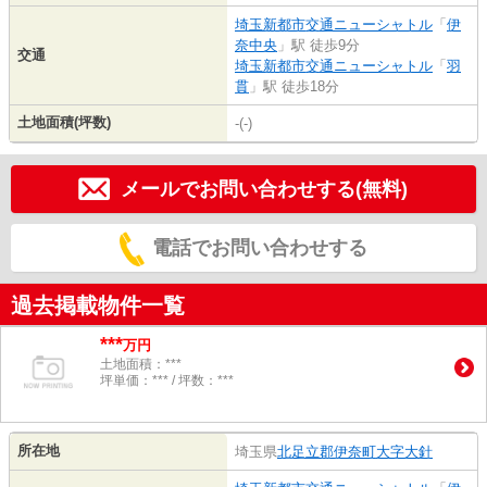
埼玉新都市交通ニューシャトル
「
伊
奈中央
」駅 徒歩9分
交通
埼玉新都市交通ニューシャトル
「
羽
貫
」駅 徒歩18分
土地面積(坪数)
-(-)
メールでお問い合わせする(無料)
電話でお問い合わせする
過去掲載物件一覧
***
万円
土地面積：***
坪単価：*** / 坪数：***
所在地
埼玉県
北足立郡伊奈町
大字大針