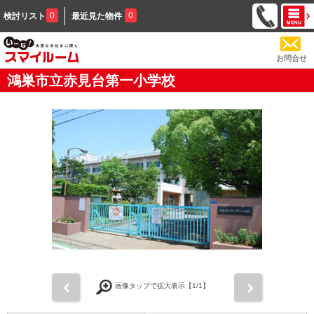
0
0
検討リスト
最近見た物件
お問合せ
鴻巣市立赤見台第一小学校
前
次
画像タップで拡大表示【
1
/1】