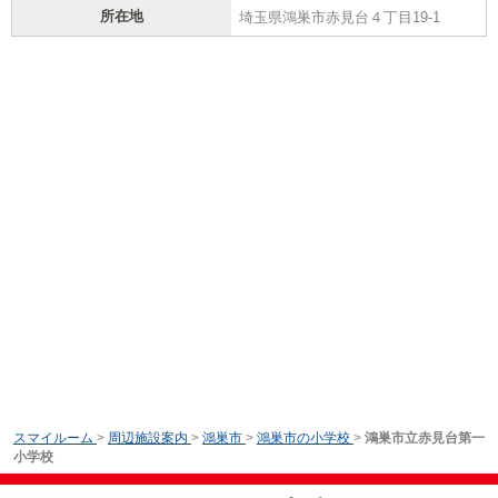
所在地
埼玉県鴻巣市赤見台４丁目19-1
スマイルーム
>
周辺施設案内
>
鴻巣市
>
鴻巣市の小学校
>
鴻巣市立赤見台第一
小学校