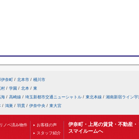
郡伊奈町
/
北本市
/
桶川市
尾村
/
学園
/
北本
/
東
高海
/
高崎線
/
埼玉新都市交通ニューシャトル
/
東北本線
/
湘南新宿ライン宇
本
/
鴻巣
/
羽貫
/
伊奈中央
/
東大宮
伊奈町・上尾の賃貸・不動産・
リノベ済み物件
お客様の声
スマイルームへ
スタッフ紹介