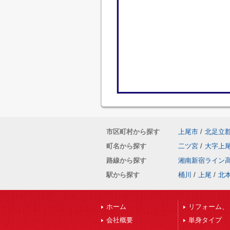
市区町村から探す
上尾市
/
北足立
町名から探す
二ツ宮
/
大字上
路線から探す
湘南新宿ライン
駅から探す
桶川
/
上尾
/
北
ホーム
リフォーム、
会社概要
単身タイプ