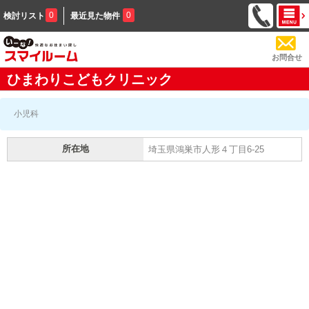
0
0
検討リスト
最近見た物件
お問合せ
ひまわりこどもクリニック
小児科
所在地
埼玉県鴻巣市人形４丁目6-25