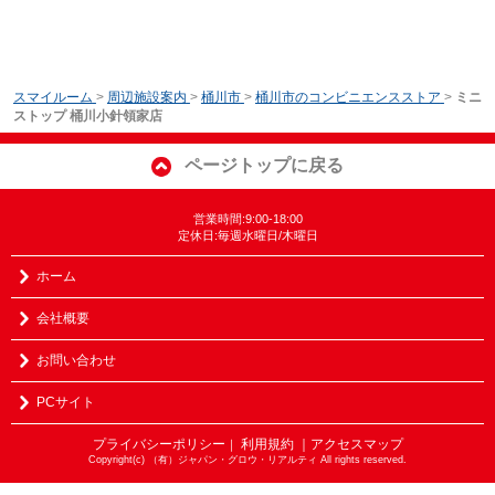
スマイルーム
>
周辺施設案内
>
桶川市
>
桶川市のコンビニエンスストア
>
ミニ
ストップ 桶川小針領家店
ページトップに戻る
営業時間:9:00-18:00
定休日:毎週水曜日/木曜日
ホーム
会社概要
お問い合わせ
PCサイト
プライバシーポリシー
利用規約
｜アクセスマップ
｜
Copyright(c) （有）ジャパン・グロウ・リアルティ All rights reserved.