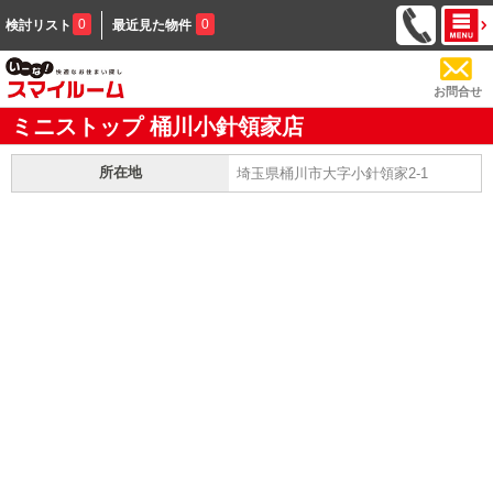
0
0
検討リスト
最近見た物件
お問合せ
ミニストップ 桶川小針領家店
所在地
埼玉県桶川市大字小針領家2-1