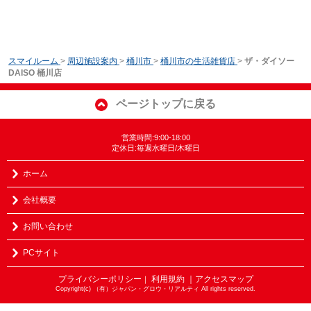
スマイルーム
>
周辺施設案内
>
桶川市
>
桶川市の生活雑貨店
>
ザ・ダイソー
DAISO 桶川店
ページトップに戻る
営業時間:9:00-18:00
定休日:毎週水曜日/木曜日
ホーム
会社概要
お問い合わせ
PCサイト
プライバシーポリシー
利用規約
｜アクセスマップ
｜
Copyright(c) （有）ジャパン・グロウ・リアルティ All rights reserved.