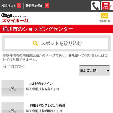
0
0
検討リスト
最近見た物件
お問合せ
桶川市のショッピングセンター
スポットを絞り込む
※物件情報の周辺施設紹介のページであり、各店舗への問い合わせは当
社では対応できません。
該当件数
2
件
おけがわマイン
埼玉県桶川市若宮１丁目
-
FRESPO(フレスポ)桶川
埼玉県桶川市坂田西１丁目