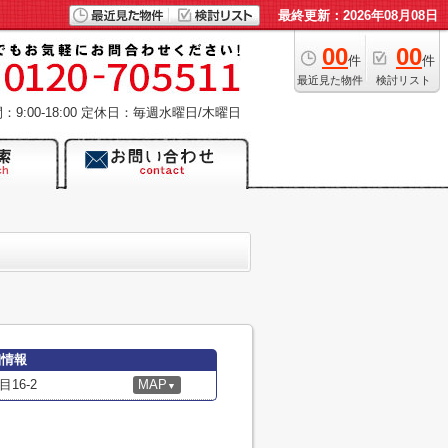
最終更新：2026年08月08日
00
00
件
件
最近見た物件
検討リスト
9:00-18:00
定休日：毎週水曜日/木曜日
細情報
16-2
MAP
▼