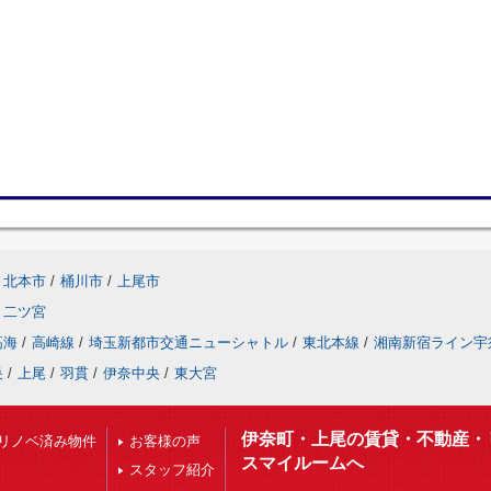
北本市
/
桶川市
/
上尾市
二ツ宮
高海
/
高崎線
/
埼玉新都市交通ニューシャトル
/
東北本線
/
湘南新宿ライン宇
巣
/
上尾
/
羽貫
/
伊奈中央
/
東大宮
伊奈町・上尾の賃貸・不動産・
リノベ済み物件
お客様の声
スマイルームへ
スタッフ紹介