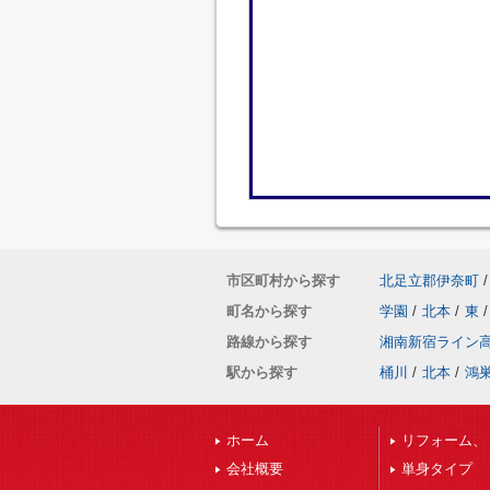
市区町村から探す
北足立郡伊奈町
/
町名から探す
学園
/
北本
/
東
/
路線から探す
湘南新宿ライン
駅から探す
桶川
/
北本
/
鴻
ホーム
リフォーム、
会社概要
単身タイプ