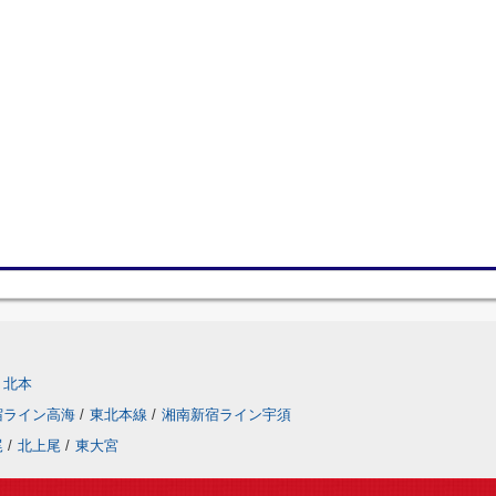
北本
宿ライン高海
/
東北本線
/
湘南新宿ライン宇須
尾
/
北上尾
/
東大宮