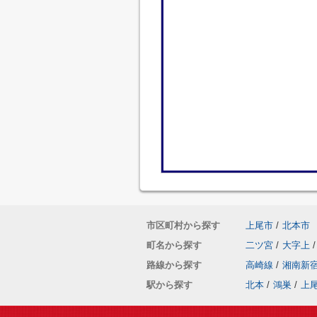
市区町村から探す
上尾市
/
北本市
町名から探す
二ツ宮
/
大字上
/
路線から探す
高崎線
/
湘南新
駅から探す
北本
/
鴻巣
/
上