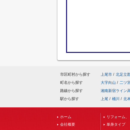
市区町村から探す
上尾市
/
北足立
町名から探す
大字向山
/
二ツ
路線から探す
湘南新宿ライン
駅から探す
上尾
/
桶川
/
北
ホーム
リフォーム、
会社概要
単身タイプ