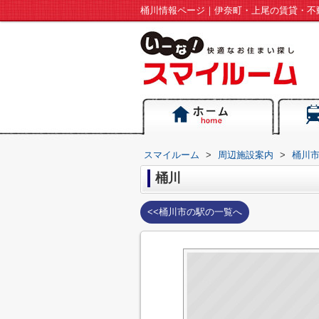
桶川情報ページ｜伊奈町・上尾の賃貸・不
スマイルーム
>
周辺施設案内
>
桶川
桶川
<<桶川市の駅の一覧へ