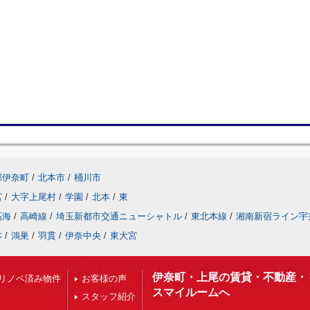
郡伊奈町
/
北本市
/
桶川市
宮
/
大字上尾村
/
学園
/
北本
/
東
高海
/
高崎線
/
埼玉新都市交通ニューシャトル
/
東北本線
/
湘南新宿ライン宇
本
/
鴻巣
/
羽貫
/
伊奈中央
/
東大宮
伊奈町・上尾の賃貸・不動産・
リノベ済み物件
お客様の声
スマイルームへ
スタッフ紹介