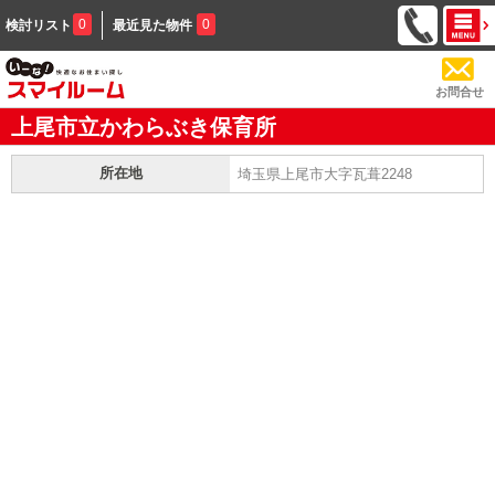
0
0
検討リスト
最近見た物件
お問合せ
上尾市立かわらぶき保育所
所在地
埼玉県上尾市大字瓦葺2248