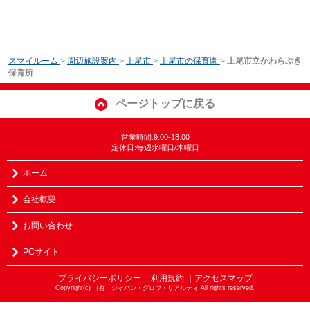
スマイルーム
>
周辺施設案内
>
上尾市
>
上尾市の保育園
>
上尾市立かわらぶき
保育所
ページトップに戻る
営業時間:9:00-18:00
定休日:毎週水曜日/木曜日
ホーム
会社概要
お問い合わせ
PCサイト
プライバシーポリシー
利用規約
｜アクセスマップ
｜
Copyright(c) （有）ジャパン・グロウ・リアルティ All rights reserved.