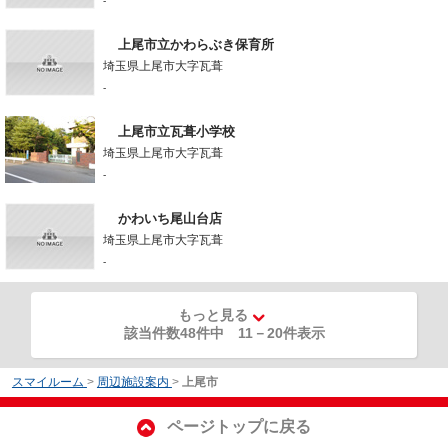
-
上尾市立かわらぶき保育所
埼玉県上尾市大字瓦葺
-
上尾市立瓦葺小学校
埼玉県上尾市大字瓦葺
-
かわいち尾山台店
埼玉県上尾市大字瓦葺
-
もっと見る
該当件数48件中
11
－
20
件表示
スマイルーム
>
周辺施設案内
>
上尾市
ページトップに戻る