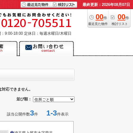
最終更新：2026年08月07日
00
00
件
件
最近見た物件
検討リスト
9:00-18:00
定休日：毎週水曜日/木曜日
は対応できません。
並び順：
3
1-3
該当公開件数
件
件表示
埼玉県上尾市大字菅谷