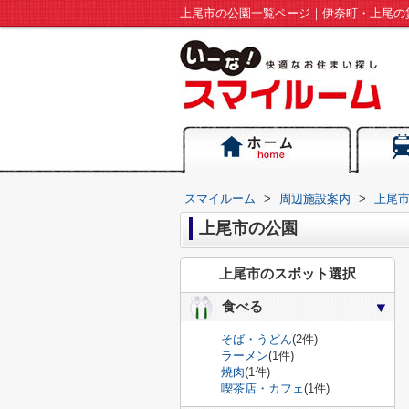
上尾市の公園一覧ページ｜伊奈町・上尾の
スマイルーム
>
周辺施設案内
>
上尾
上尾市の公園
上尾市のスポット選択
食べる
そば・うどん
(2件)
ラーメン
(1件)
焼肉
(1件)
喫茶店・カフェ
(1件)