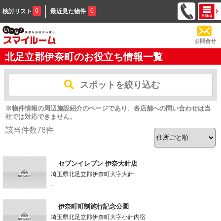
0
0
検討リスト
最近見た物件
お問合せ
北足立郡伊奈町のお役立ち情報一覧
スポットを絞り込む
※物件情報の周辺施設紹介のページであり、各店舗への問い合わせは当
社では対応できません。
該当件数
78
件
セブンイレブン 伊奈大針店
埼玉県北足立郡伊奈町大字大針
-
伊奈町町制施行記念公園
埼玉県北足立郡伊奈町大字小針内宿