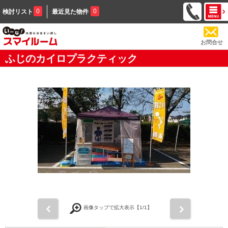
0
0
検討リスト
最近見た物件
お問合せ
ふじのカイロプラクティック
前
次
画像タップで拡大表示【
1
/1】