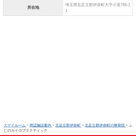
埼玉県北足立郡伊奈町大字小室766-1
所在地
1
スマイルーム
>
周辺施設案内
>
北足立郡伊奈町
>
北足立郡伊奈町の整骨院
>
ふ
じのカイロプラクティック